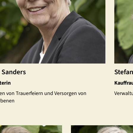
e Sanders
Stefa
terin
Kauffra
en von Trauerfeiern und Versorgen von
Verwalt
rbenen