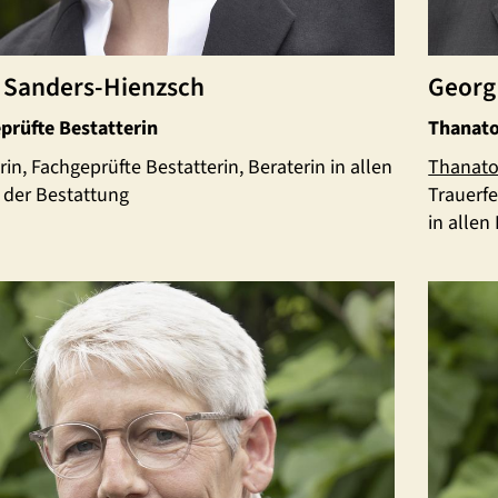
 Sanders-Hienzsch
Georg
prüfte Bestatterin
Thanato
in, Fachgeprüfte Bestatterin, Beraterin in allen
Thanato
 der Bestattung
Trauerf
in allen