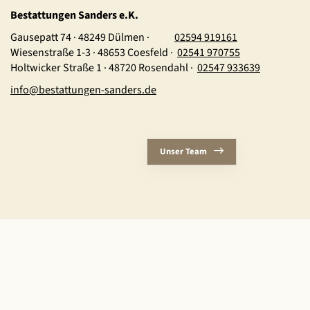
Bestattungen Sanders e.K.
Gausepatt 74 · 48249 Dülmen ·
02594 919161
Wiesenstraße 1-3 · 48653 Coesfeld ·
02541 970755
Holtwicker Straße 1 · 48720 Rosendahl ·
02547 933639
info@bestattungen-sanders.de
Unser Team